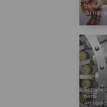
transfor
du trans
Service 
tiers-
archiva