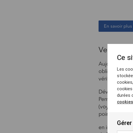
En savoir plu
Verif Perm
Ce si
Aujourd’hui, l
Les cook
obligation de v
stockées
vérifications s
cookies
cookies 
Développé par 
durées 
Permis est un 
cookies
(voyageurs ou 
points - de le
Gérer
en interrogea