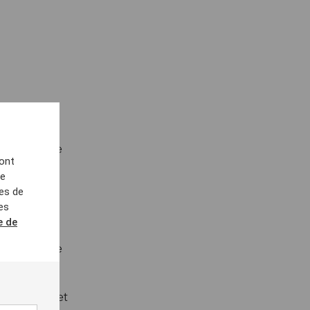
ises ont une
sont
, mais ces
de
pes de
es
er, Verif
e de
 routier
 le solde de
re (SNPC) et