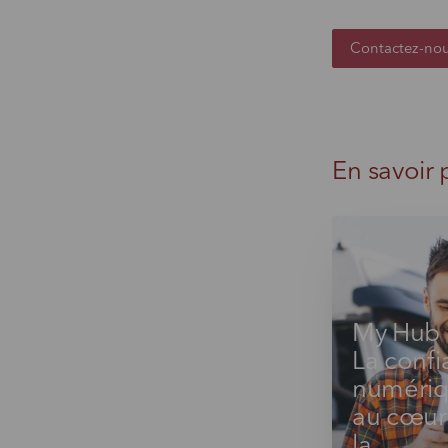
Contactez-no
En savoir 
My Hub 
La conf
numéri
au cœur
la