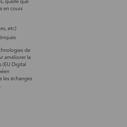
s, quelle que
ge en cours
es, etc)
mériques
echnologies de
r améliorer la
s (EU Digital
opéen
ns les échanges
.