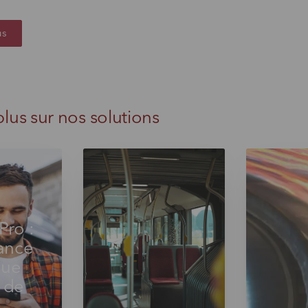
us
plus sur nos solutions
Pro :
iance
que
 de