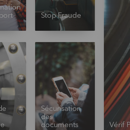
mation
port
Stop Fraude
de
Sécurisation
des
ge
documents
Vérif 