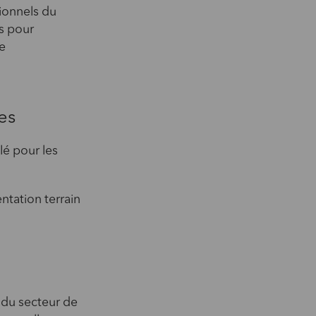
sionnels du
ns pour
re
es
é pour les
tation terrain
 du secteur de