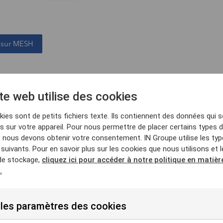
s sur MESH
is
te web utilise des cookies
es entreprises de transport de personnes et de marchand
ies sont de petits fichiers texte. Ils contiennent des données qui 
érifier la validité du permis de leurs conducteurs salariés
 sur votre appareil. Pour nous permettre de placer certains types 
ont basées sur du déclaratif.
, nous devons obtenir votre consentement. IN Groupe utilise les ty
suivants. Pour en savoir plus sur les cookies que nous utilisons et l
IN Groupe pour le Ministère de l'Intérieur et des Outre-m
de stockage,
cliquez ici pour accéder à notre politique en matièr
téléservice qui permet aux entreprises du transport public
.
marchandises) de vérifier les droits à conduire - mais pas
urs conducteurs salariés
 les paramètres des cookies
nt directement le Système National des Permis de Condui