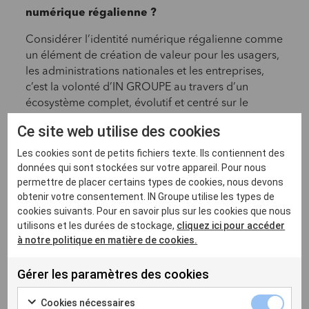
numérique régalienne ?
Considérer l’identité numérique régalienne comme
un élément de création de valeur pour les usagers,
les administrations nationales et les entreprises,
c’est la volonté d’IN GROUPE au travers d’un
écosystème complet, évolutif et centré sur le
citoyen.
Ce site web utilise des cookies
Depuis les aspects techniques et fonctionnels des
Les cookies sont de petits fichiers texte. Ils contiennent des
solutions déjà mises en place auprès de trente
données qui sont stockées sur votre appareil. Pour nous
organismes d’états à travers le monde, les cas
permettre de placer certains types de cookies, nous devons
d’usages présentés lors de ces rencontres sud-
obtenir votre consentement. IN Groupe utilise les types de
américaines sont multiples :
cookies suivants. Pour en savoir plus sur les cookies que nous
utilisons et les durées de stockage,
cliquez ici pour accéder
L’accès de façon totalement sécurisée à des services
à notre politique en matière de cookies.
étatiques pour améliorer et accélérer l’ensemble des
démarches administratives
Gérer les paramètres des cookies
La mobilité numérique pour justifier son droit de
Cookies nécessaires
conduire en simplifiant le contrôle des informations