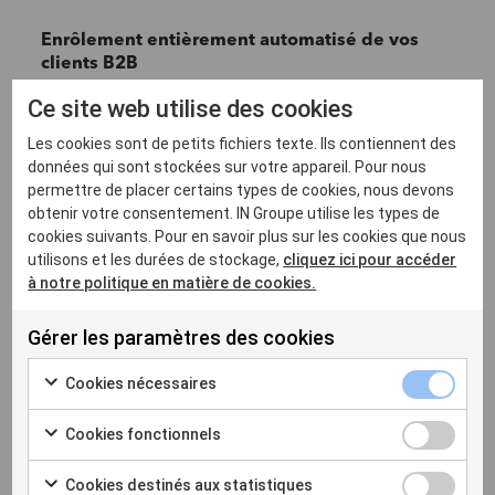
Enrôlement entièrement automatisé de vos
clients B2B
ID-Rights provides you with structured company
Ce site web utilise des cookies
data for a frictionless onboarding process.
Les cookies sont de petits fichiers texte. Ils contiennent des
données qui sont stockées sur votre appareil. Pour nous
permettre de placer certains types de cookies, nous devons
obtenir votre consentement. IN Groupe utilise les types de
cookies suivants. Pour en savoir plus sur les cookies que nous
Sécuriser la signature des documents à haut
utilisons et les durées de stockage,
cliquez ici pour accéder
risque
à notre politique en matière de cookies.
Assurez-vous de la validité des signatures pour et
par des personnes morales sur vos documents
Gérer les paramètres des cookies
sensibles grâce à des informations mises à jour en
temps réel.
Cookies nécessaires
Cookies fonctionnels
Cookies destinés aux statistiques