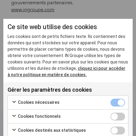
gouvernements partenaires.
www.ingroupe.com
Ce site web utilise des cookies
Voir le communiqué de presse
Les cookies sont de petits fichiers texte. Ils contiennent des
Contact presse :
données qui sont stockées sur votre appareil. Pour nous
permettre de placer certains types de cookies, nous devons
Romain Galesne-Fontaine,
obtenir votre consentement. IN Groupe utilise les types de
Directeur des Relations institutionnelles et de la
cookies suivants. Pour en savoir plus sur les cookies que nous
Communication
utilisons et les durées de stockage,
cliquez ici pour accéder
media@ingroupe.com
à notre politique en matière de cookies.
Gérer les paramètres des cookies
Cookies nécessaires
Cookies fonctionnels
Cookies destinés aux statistiques
Related articles