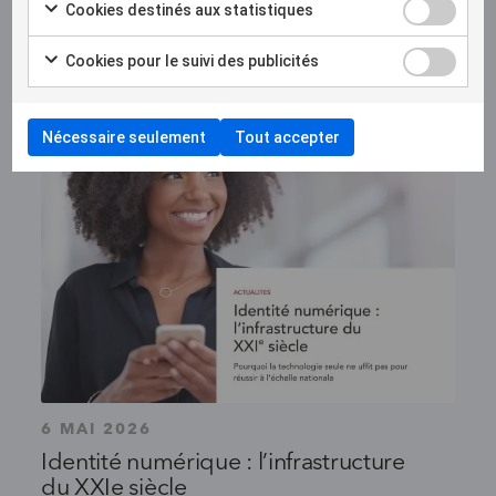
Groupe façonnent le débat sur
Cookies destinés aux statistiques
l’identité numérique
Cookies pour le suivi des publicités
Nécessaire seulement
Tout accepter
6 MAI 2026
Identité numérique : l’infrastructure
du XXIe siècle