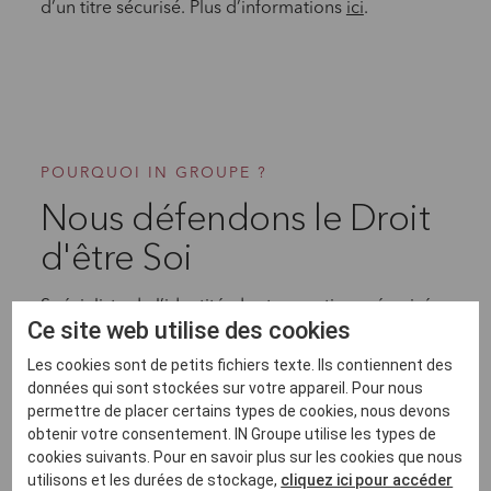
d’un titre sécurisé. Plus d’informations
ici
.
POURQUOI IN GROUPE ?
Nous défendons le Droit
d'être Soi
Spécialiste de l’identité, des transactions sécurisées
Ce site web utilise des cookies
et des services numériques, IN Groupe est le leader
mondial de l’identité sécurisée et des services de
Les cookies sont de petits fichiers texte. Ils contiennent des
confiance. Fort d’une relation historique de
données qui sont stockées sur votre appareil. Pour nous
partenariat avec les gouvernements, le groupe sert
permettre de placer certains types de cookies, nous devons
des organisations publiques et privées à travers le
obtenir votre consentement. IN Groupe utilise les types de
cookies suivants. Pour en savoir plus sur les cookies que nous
monde.
utilisons et les durées de stockage,
cliquez ici pour accéder