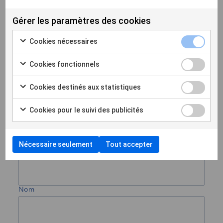
Gérer les paramètres des cookies
Construisons ensemble
Cookies nécessaires
un avenir plus juste &
Cookies fonctionnels
plus
durable
Cookies destinés aux statistiques
Cookies pour le suivi des publicités
+33 (0)1 40 58 30 00
Nom
Nécessaire seulement
Tout accepter
Prénom
Nom