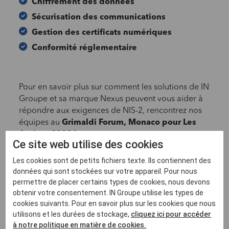
Chiffrement des données
Sécurisation des communications
Gestion des certificats numériques
Conformité réglementaire
Pour en savoir plus sur comment les solutions de IN
Groupe et sa marque Nexus peuvent vous aider à
répondre aux exigences de NIS-2, rencontrez nos
équipes au
Grimaldi Forum, Monaco pour Les
Assises 2023 !
Ce site web utilise des cookies
Les cookies sont de petits fichiers texte. Ils contiennent des
Contactez-nous
données qui sont stockées sur votre appareil. Pour nous
permettre de placer certains types de cookies, nous devons
Plus d’informations sur Les Assises
obtenir votre consentement. IN Groupe utilise les types de
cookies suivants. Pour en savoir plus sur les cookies que nous
utilisons et les durées de stockage,
cliquez ici pour accéder
à notre politique en matière de cookies.